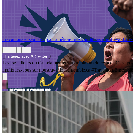
Travaillons ensemble : pour améliorer nos conditions
noustravaillons
Partagez avec
X (Twitter)
Les travailleurs du Canada méritent un minimum de respect. C’est pour
impliquez-vous sur noustravaillonsensemble.ca #TravaillonsEnsemble